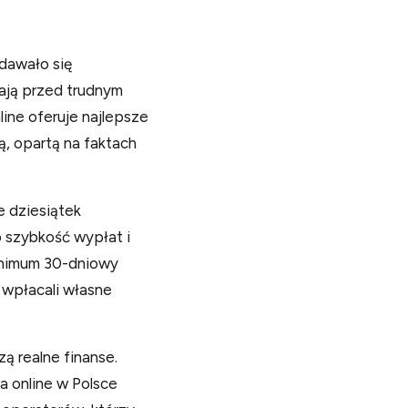
ydawało się
ają przed trudnym
ine oferuje najlepsze
ą, opartą na faktach
e dziesiątek
o szybkość wypłat i
minimum 30-dniowy
, wpłacali własne
ą realne finanse.
a online w Polsce