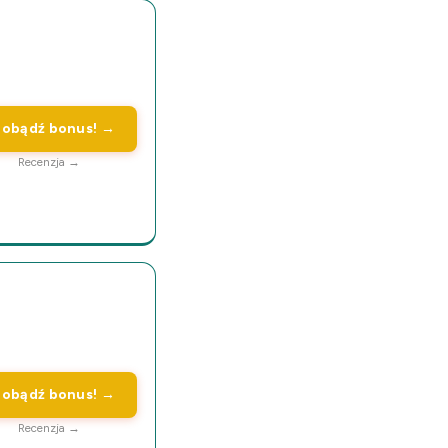
obądź bonus! →
Recenzja →
obądź bonus! →
Recenzja →