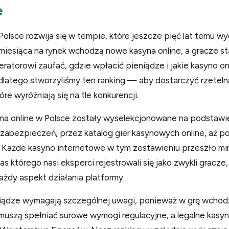
e
Polsce rozwija się w tempie, które jeszcze pięć lat temu w
miesiąca na rynek wchodzą nowe kasyna online, a gracze st
atorowi zaufać, gdzie wpłacić pieniądze i jakie kasyno onl
dlatego stworzyliśmy ten ranking — aby dostarczyć rzeteln
óre wyróżniają się na tle konkurencji.
na online w Polsce zostały wyselekcjonowane na podstawi
i i zabezpieczeń, przez katalog gier kasynowych online, aż p
ta. Każde kasyno internetowe w tym zestawieniu przeszło 
s którego nasi eksperci rejestrowali się jako zwykli gracze
każdy aspekt działania platformy.
niądze wymagają szczególnej uwagi, ponieważ w grę wchodz
 muszą spełniać surowe wymogi regulacyjne, a legalne kasyn