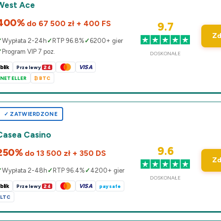
West Ace
400%
do 67 500 zł + 400 FS
9.7
Zd
Wypłata 2-24h
RTP 96.8%
6200+ gier
Program VIP 7 poz.
DOSKONAŁE
blik
VISA
Przelewy
24
NETELLER
₿ BTC
✓ ZATWIERDZONE
Casea Casino
9.6
250%
do 13 500 zł + 350 DS
Zd
Wypłata 2-48h
RTP 96.4%
4200+ gier
DOSKONAŁE
blik
VISA
Przelewy
24
paysafe
LTC