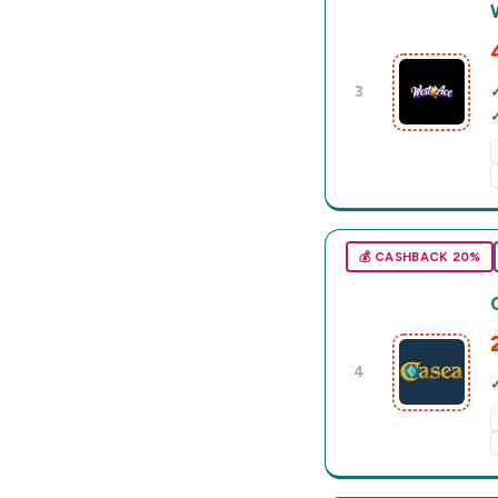
3
💰 CASHBACK 20%
4