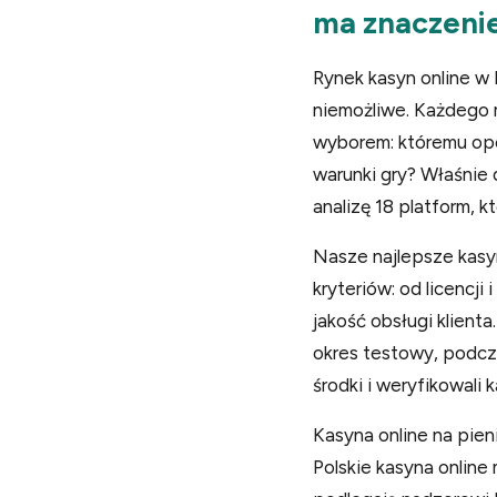
ma znaczeni
Rynek kasyn online w 
niemożliwe. Każdego 
wyborem: któremu oper
warunki gry? Właśnie 
analizę 18 platform, kt
Nasze najlepsze kasy
kryteriów: od licencj
jakość obsługi klien
okres testowy, podcza
środki i weryfikowali 
Kasyna online na pie
Polskie kasyna online